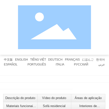
中文版
ENGLISH
TIẾNG VIỆT
DEUTSCH
FRANÇAIS
にほんご
한국어
ESPAÑOL
PORTUGUÊS
ITALIA
РУССКИЙ
عربي
Página inicial do site
Entrando na Anli
Vantagens da empresa
Aplicações de produtos
Anli Vietnã
Recursos Humanos
Contacte-nos
Produtos digitais
Descrição do produto
Vídeo do produto
Áreas de aplicação
Materiais funcionais
Sofá residencial
Interiores de